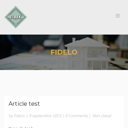
FIDELO
Article test
by fidelo
|
9 septembre 2025
|
0 Comments
|
Non classé